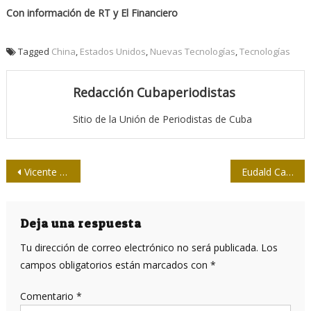
Con información de RT y El Financiero
Tagged
China
,
Estados Unidos
,
Nuevas Tecnologías
,
Tecnologías
Redacción Cubaperiodistas
Sitio de la Unión de Periodistas de Cuba
Navegación
Vicente Berovides: “Los humanos somos los únicos que sabemos que evolucionamos”
Eudald Carbonell: “Sin fósiles no hay paraíso”
de
entradas
Deja una respuesta
Tu dirección de correo electrónico no será publicada.
Los
campos obligatorios están marcados con
*
Comentario
*