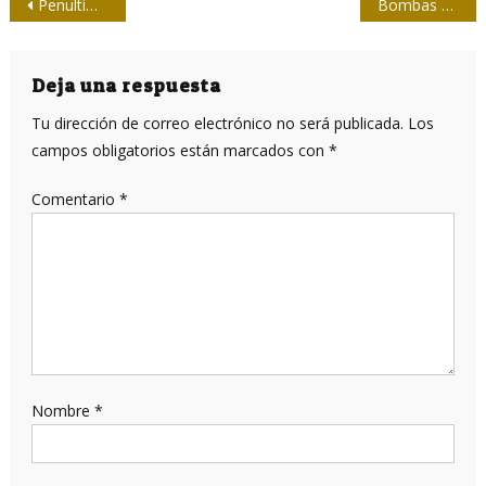
Navegación
Penultimátum
Bombas de racimo: el crimen prolongado
de
entradas
Deja una respuesta
Tu dirección de correo electrónico no será publicada.
Los
campos obligatorios están marcados con
*
Comentario
*
Nombre
*