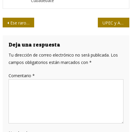
Cubadebate
Navegación
Ese raro intelectual que regalaba ideas
UPEC y APV: inteligencia artificial, pero hermandad natural
de
entradas
Deja una respuesta
Tu dirección de correo electrónico no será publicada.
Los
campos obligatorios están marcados con
*
Comentario
*