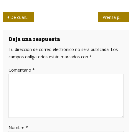
Navegación
De cuando Amos Tutuola encontró al lector cubano
Prensa pública: el desafío de contarlo primero
de
entradas
Deja una respuesta
Tu dirección de correo electrónico no será publicada.
Los
campos obligatorios están marcados con
*
Comentario
*
Nombre
*