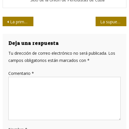
Navegación
La primera fake news de la historia
La supuesta crisis del lulismo: un discurso que entra en crisis
de
entradas
Deja una respuesta
Tu dirección de correo electrónico no será publicada.
Los
campos obligatorios están marcados con
*
Comentario
*