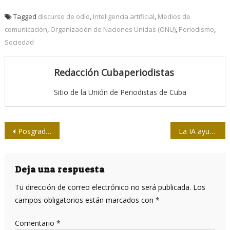
Tagged
discurso de odio
,
Inteligencia artificial
,
Medios de
comunicación
,
Organización de Naciones Unidas (ONU)
,
Periodismo
,
Sociedad
Redacción Cubaperiodistas
Sitio de la Unión de Periodistas de Cuba
Navegación
Posgrado de periodismo, género y dinámicas de población llega al centro de Cuba
La IA ayuda en hallazgo de nuevos geoglifos en Nazca
de
entradas
Deja una respuesta
Tu dirección de correo electrónico no será publicada.
Los
campos obligatorios están marcados con
*
Comentario
*