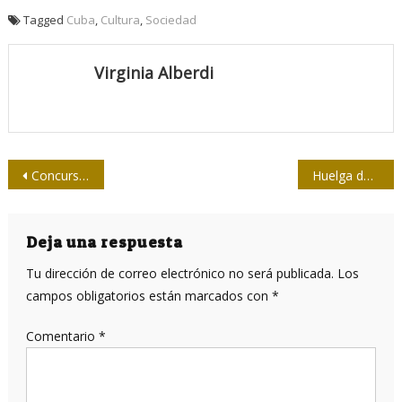
Tagged
Cuba
,
Cultura
,
Sociedad
Virginia Alberdi
Navegación
Concurso Nacional de Periodismo 26 de Julio 2023
Huelga de escritores de Hollywood pone seriales en peligro
de
entradas
Deja una respuesta
Tu dirección de correo electrónico no será publicada.
Los
campos obligatorios están marcados con
*
Comentario
*