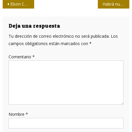
Navegación
Elson Concepción: “Mi hermano Eloy fue mi guía en el periodismo”
Habrá nuevo campeón en Torneo de Softball de la Prensa en La Habana
de
entradas
Deja una respuesta
Tu dirección de correo electrónico no será publicada.
Los
campos obligatorios están marcados con
*
Comentario
*
Nombre
*