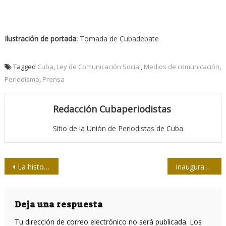
Ilustración de portada:
Tomada de Cubadebate
Tagged
Cuba
,
Ley de Comunicación Social
,
Medios de comunicación
,
Periodismo
,
Prensa
Redacción Cubaperiodistas
Sitio de la Unión de Periodistas de Cuba
Navegación
La historia de Bohemia es la historia de ustedes
Inauguran exposición de caricaturas en la UPEC
de
entradas
Deja una respuesta
Tu dirección de correo electrónico no será publicada.
Los