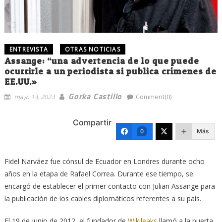
ENTREVISTA
OTRAS NOTICIAS
Assange: “una advertencia de lo que puede
ocurrirle a un periodista si publica crímenes de
EE.UU.»
Gorka Castillo
mayo 13, 2023
Comment(0)
Compartir
Más
0
Fidel Narváez fue cónsul de Ecuador en Londres durante ocho
años en la etapa de Rafael Correa. Durante ese tiempo, se
encargó de establecer el primer contacto con Julian Assange para
la publicación de los cables diplomáticos referentes a su país.
El 19 de junio de 2012, el fundador de
Wikileaks
llamó a la puerta