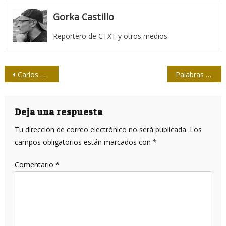
Gorka Castillo
Reportero de CTXT y otros medios.
Navegación
Carlos Bastidas en Cuba, erguido donde quiso caer
Palabras de Fidel cuando asesinaron a Carlos Bastidas
de
entradas
Deja una respuesta
Tu dirección de correo electrónico no será publicada.
Los
campos obligatorios están marcados con
*
Comentario
*