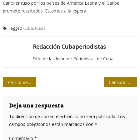
Canciller ruso por los países de América Latina y el Caribe
promete resultados. Estamos a la espera.
Tagged
Cuba
,
Rusia
Redacción Cubaperiodistas
Sitio de la Unión de Periodistas de Cuba
Navegación
Visita de Lavrov a Venezuela precede su llegada a Cuba
Censura Facebook artículo de Seymour Hersh sobre sabotaje al Nord Stream
de
entradas
Deja una respuesta
Tu dirección de correo electrónico no será publicada.
Los
campos obligatorios están marcados con
*
Comentario
*