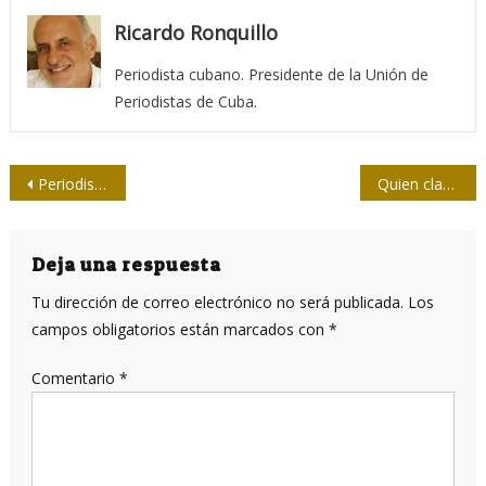
Ricardo Ronquillo
Periodista cubano. Presidente de la Unión de
Periodistas de Cuba.
Navegación
Periodistas cubanas visitan la Quinta de los Molinos
Quien clasifica y bautiza, domina
de
entradas
Deja una respuesta
Tu dirección de correo electrónico no será publicada.
Los
campos obligatorios están marcados con
*
Comentario
*