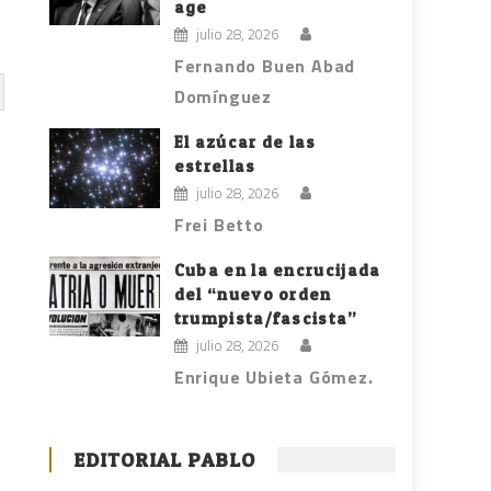
age
julio 28, 2026
Fernando Buen Abad
Domínguez
El azúcar de las
estrellas
julio 28, 2026
Frei Betto
Cuba en la encrucijada
del “nuevo orden
trumpista/fascista”
julio 28, 2026
Enrique Ubieta Gómez.
EDITORIAL PABLO