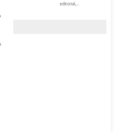
editorial,...
o
s