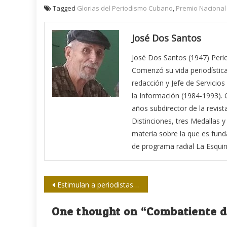
Tagged
Glorias del Periodismo Cubano
,
Premio Nacional
José Dos Santos
José Dos Santos (1947) Period
Comenzó su vida periodística
redacción y Jefe de Servicios
la Información (1984-1993).
años subdirector de la revis
Distinciones, tres Medallas y 
materia sobre la que es funda
de programa radial La Esquin
Navegación
Estimulan a periodistas santiagueros por la obra del año
de
One thought on “
Combatiente d
entradas