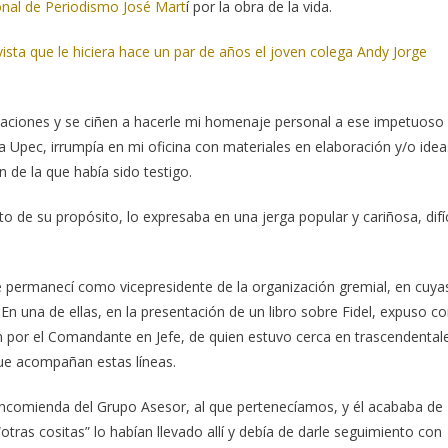
nal de Periodismo José Mart
í por la obra de la vida.
ista que le hiciera hace un par de años el joven colega Andy Jorge
izaciones y se ciñen a hacerle mi homenaje personal a ese impetuoso
a Upec, irrumpía en mi oficina con materiales en elaboración y/o idea
n de la que había sido testigo.
de su propósito, lo expresaba en una jerga popular y cariñosa, difíc
e permanecí como vicepresidente de la organización gremial, en cuya
En una de ellas, en la presentación de un libro sobre Fidel, expuso c
n por el Comandante en Jefe, de quien estuvo cerca en trascendental
ue acompañan estas líneas.
 encomienda del Grupo Asesor, al que pertenecíamos, y él acababa de
otras cositas” lo habían llevado allí y debía de darle seguimiento con