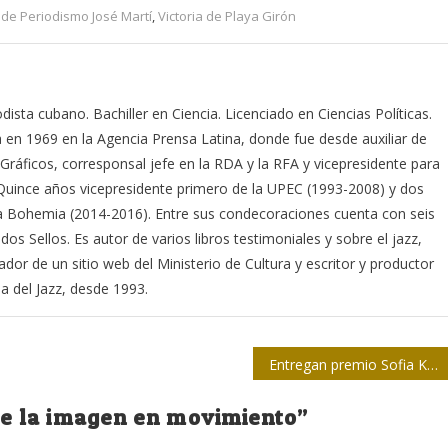
 de Periodismo José Martí
,
Victoria de Playa Girón
ista cubano. Bachiller en Ciencia. Licenciado en Ciencias Políticas.
 en 1969 en la Agencia Prensa Latina, donde fue desde auxiliar de
 Gráficos, corresponsal jefe en la RDA y la RFA y vicepresidente para
 Quince años vicepresidente primero de la UPEC (1993-2008) y dos
ta Bohemia (2014-2016). Entre sus condecoraciones cuenta con seis
dos Sellos. Es autor de varios libros testimoniales y sobre el jazz,
dor de un sitio web del Ministerio de Cultura y escritor y productor
a del Jazz, desde 1993.
Entregan premio Sofia Kovalevskaya a investigadoras cubanas
e la imagen en movimiento
”