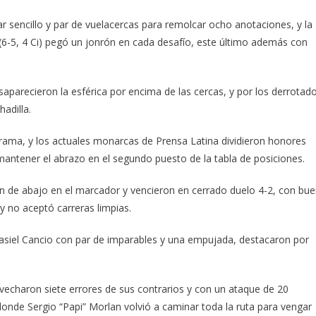
r sencillo y par de vuelacercas para remolcar ocho anotaciones, y la
 (6-5, 4 Ci) pegó un jonrón en cada desafío, este último además con
saparecieron la esférica por encima de las cercas, y por los derrotad
adilla.
rama, y los actuales monarcas de Prensa Latina dividieron honores
mantener el abrazo en el segundo puesto de la tabla de posiciones.
eron de abajo en el marcador y vencieron en cerrado duelo 4-2, con bu
 no aceptó carreras limpias.
asiel Cancio con par de imparables y una empujada, destacaron por
vecharon siete errores de sus contrarios y con un ataque de 20
 donde Sergio “Papi” Morlan volvió a caminar toda la ruta para vengar