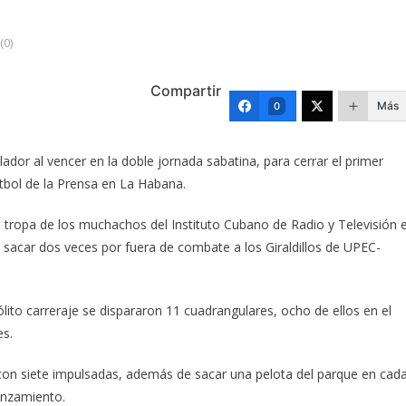
(0)
Compartir
Más
0
dor al vencer en la doble jornada sabatina, para cerrar el primer
tbol de la Prensa en La Habana.
la tropa de los muchachos del Instituto Cubano de Radio y Televisión 
ra sacar dos veces por fuera de combate a los Giraldillos de UPEC-
ito carreraje se dispararon 11 cuadrangulares, ocho de ellos en el
es.
 con siete impulsadas, además de sacar una pelota del parque en cad
lanzamiento.