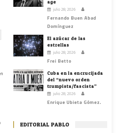
age
julio 28, 2026
Fernando Buen Abad
Domínguez
El azúcar de las
estrellas
julio 28, 2026
Frei Betto
Cuba en la encrucijada
en
del “nuevo orden
trumpista/fascista”
julio 28, 2026
Enrique Ubieta Gómez.
a
EDITORIAL PABLO