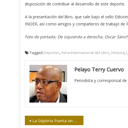
disposición de contribuir al desarrollo de este deporte.
A la presentación del libro, que sale bajo el sello Edici
INDER, así como amigos y compañeros de trabajo de 
Foto de portada: De izquierda a derecha, Oscar Sánch
Tagged
Deportes
,
Feria Internacional del Libro
,
Historia
,
Pelayo Terry Cuervo
Periodista y corresponsal de
Navegación
La Séptima Puerta sin pestillos