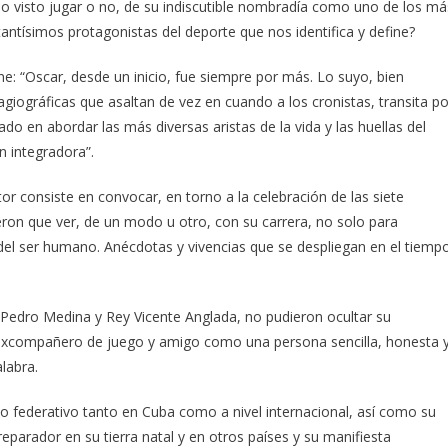
o visto jugar o no, de su indiscutible nombradía como uno de los má
antísimos protagonistas del deporte que nos identifica y define?
ne: “Oscar, desde un inicio, fue siempre por más. Lo suyo, bien
hagiográficas que asaltan de vez en cuando a los cronistas, transita po
sado en abordar las más diversas aristas de la vida y las huellas del
n integradora”.
or consiste en convocar, en torno a la celebración de las siete
eron que ver, de un modo u otro, con su carrera, no solo para
 del ser humano. Anécdotas y vivencias que se despliegan en el tiemp
edro Medina y Rey Vicente Anglada, no pudieron ocultar su
 su excompañero de juego y amigo como una persona sencilla, honesta 
labra.
 federativo tanto en Cuba como a nivel internacional, así como su
reparador en su tierra natal y en otros países y su manifiesta