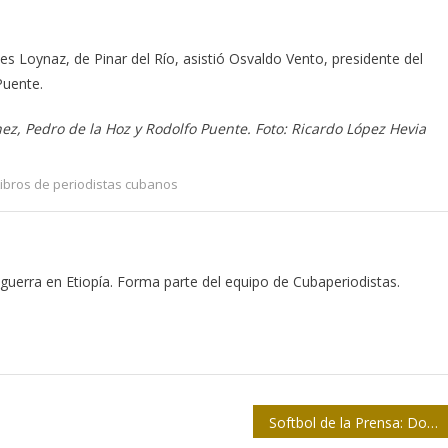
ones Loynaz, de Pinar del Río, asistió Osvaldo Vento, presidente del
Puente.
ez, Pedro de la Hoz y Rodolfo Puente. Foto: Ricardo López Hevia
Libros de periodistas cubanos
 guerra en Etiopía. Forma parte del equipo de Cubaperiodistas.
Softbol de la Prensa: Dos barridas en jornada inaugural