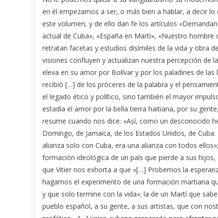
en él empezamos a ser, o más bien a hablar, a decir lo
este volumen, y de ello dan fe los artículos «Demandand
actual de Cuba», «España en Martí», «Nuestro hombre de
retratan facetas y estudios disímiles de la vida y obra
visiones confluyen y actualizan nuestra percepción de la 
eleva en su amor por Bolívar y por los paladines de las 
recibió […] de los próceres de la palabra y el pensamie
el legado ético y político, sino también el mayor impulso
estadía el amor por la bella tierra haitiana, por su gen
resume cuando nos dice: «Así, como un desconocido he
Domingo, de Jamaica, de los Estados Unidos, de Cuba. El 
alianza solo con Cuba, era una alianza con todos ellos»;
formación ideológica de un país que pierde a sus hijos, 
que Vitier nos exhorta a que «[…] Probemos la esperanz
hagamos el experimento de una formación martiana que va
y que solo termine con la vida»; la de un Martí que sab
pueblo español, a su gente, a sus artistas, que con nos