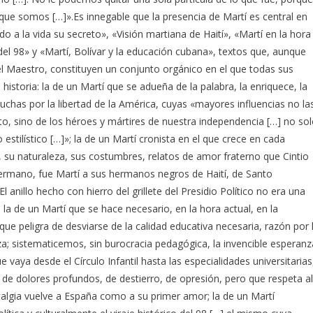
 que somos […]».Es innegable que la presencia de Martí es central en
o a la vida su secreto», «Visión martiana de Haití», «Martí en la hora
l 98» y «Martí, Bolívar y la educación cubana», textos que, aunque
 del Maestro, constituyen un conjunto orgánico en el que todas sus
historia: la de un Martí que se adueña de la palabra, la enriquece, la
luchas por la libertad de la América, cuyas «mayores influencias no la
nto, sino de los héroes y mártires de nuestra independencia […] no so
 estilístico […]»; la de un Martí cronista en el que crece en cada
te, su naturaleza, sus costumbres, relatos de amor fraterno que Cintio
rmano, fue Martí a sus hermanos negros de Haití, de Santo
anillo hecho con hierro del grillete del Presidio Político no era una
 la de un Martí que se hace necesario, en la hora actual, en la
que peligra de desviarse de la calidad educativa necesaria, razón por 
a; sistematicemos, sin burocracia pedagógica, la invencible esperanz
ya desde el Círculo Infantil hasta las especialidades universitarias
e de dolores profundos, de destierro, de opresión, pero que respeta al
talgia vuelve a España como a su primer amor; la de un Martí