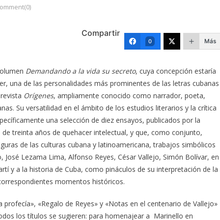
omment(0)
Compartir
Más
0
 volumen
Demandando a la vida su secreto
, cuya concepción estaría
tier, una de las personalidades más prominentes de las letras cubanas
 revista
Orígenes
, ampliamente conocido como narrador, poeta,
s. Su versatilidad en el ámbito de los estudios literarios y la crítica
específicamente una selección de diez ensayos, publicados por la
 de treinta años de quehacer intelectual, y que, como conjunto,
iguras de las culturas cubana y latinoamericana, trabajos simbólicos
lo, José Lezama Lima, Alfonso Reyes, César Vallejo, Simón Bolívar, en
tí y a la historia de Cuba, como pináculos de su interpretación de la
 correspondientes momentos históricos.
a profecía», «Regalo de Reyes» y «Notas en el centenario de Vallejo»
odos los títulos se sugieren: para homenajear a Marinello en