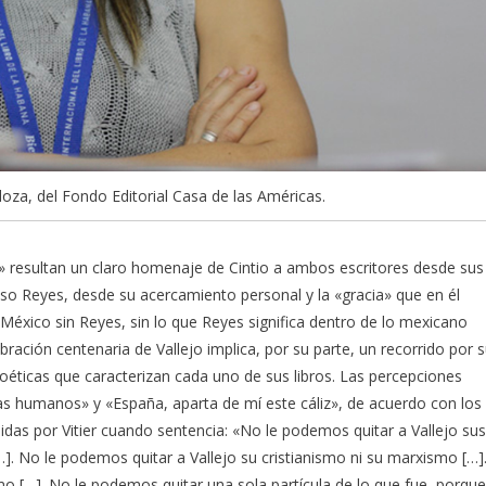
oza, del Fondo Editorial Casa de las Américas.
» resultan un claro homenaje de Cintio a ambos escritores desde sus
onso Reyes, desde su acercamiento personal y la «gracia» que en él
 México sin Reyes, sin lo que Reyes significa dentro de lo mexicano
ebración centenaria de Vallejo implica, por su parte, un recorrido por 
oéticas que caracterizan cada uno de sus libros. Las percepciones
as humanos» y «España, aparta de mí este cáliz», de acuerdo con los
idas por Vitier cuando sentencia: «No le podemos quitar a Vallejo sus
]. No le podemos quitar a Vallejo su cristianismo ni su marxismo […]
[…]. No le podemos quitar una sola partícula de lo que fue, porque