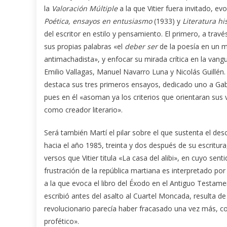
la
Valoración Múltiple
a la que Vitier fuera invitado, ev
Poética, ensayos en entusiasmo
(1933) y
Literatura h
del escritor en estilo y pensamiento. El primero, a tra
sus propias palabras «el
deber ser
de la poesía en un m
antimachadista», y enfocar su mirada crítica en la vang
Emilio Vallagas, Manuel Navarro Luna y Nicolás Guillén.
destaca sus tres primeros ensayos, dedicado uno a Gabri
pues en él «asoman ya los criterios que orientaran sus 
como creador literario».
Será también Martí el pilar sobre el que sustenta el d
hacia el año 1985, treinta y dos después de su escritura
versos que Vitier titula «La casa del alibi», en cuyo senti
frustración de la república martiana es interpretado 
a la que evoca el libro del Éxodo en el Antiguo Testame
escribió antes del asalto al Cuartel Moncada, resulta de 
revolucionario parecía haber fracasado una vez más, co
profético».