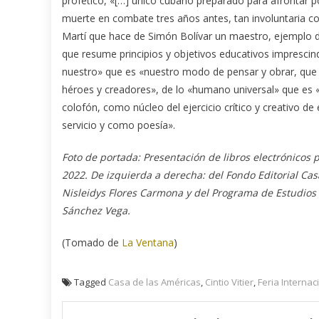
profético, «[…] único cubano preparado para afrontar pol
muerte en combate tres años antes, tan involuntaria com
Martí que hace de Simón Bolívar un maestro, ejemplo d
que resume principios y objetivos educativos imprescindi
nuestro» que es «nuestro modo de pensar y obrar, que 
héroes y creadores», de lo «humano universal» que es «
colofón, como núcleo del ejercicio crítico y creativo d
servicio y como poesía».
Foto de portada: Presentación de libros electrónicos 
2022. De izquierda a derecha: del Fondo Editorial Ca
Nisleidys Flores Carmona y del Programa de Estudios
Sánchez Vega.
(Tomado de
La Ventana
)
Tagged
Casa de las Américas
,
Cintio Vitier
,
Feria Internac