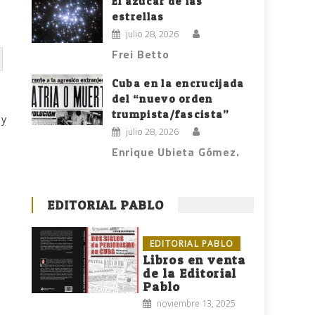
El azúcar de las
estrellas
julio 28, 2026
Frei Betto
Cuba en la encrucijada
del “nuevo orden
trumpista/fascista”
 y
julio 28, 2026
Enrique Ubieta Gómez.
EDITORIAL PABLO
EDITORIAL PABLO
Libros en venta
de la Editorial
Pablo
noviembre 13, 2025