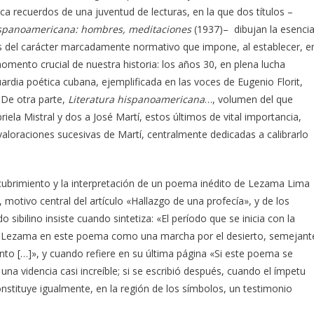
oca recuerdos de una juventud de lecturas, en la que dos títulos –
ispanoamericana: hombres, meditaciones
(1937)– dibujan la esenci
vés del carácter marcadamente normativo que impone, al establecer, e
omento crucial de nuestra historia: los años 30, en plena lucha
uardia poética cubana, ejemplificada en las voces de Eugenio Florit,
 De otra parte,
Literatura hispanoamericana
…, volumen del que
ela Mistral y dos a José Martí, estos últimos de vital importancia,
valoraciones sucesivas de Martí, centralmente dedicadas a calibrarlo
escubrimiento y la interpretación de un poema inédito de Lezama Lima
, motivo central del artículo «Hallazgo de una profecía», y de los
do sibilino insiste cuando sintetiza: «El período que se inicia con la
por Lezama en este poema como una marcha por el desierto, semejant
nto […]», y cuando refiere en su última página «Si este poema se
una videncia casi increíble; si se escribió después, cuando el ímpetu
nstituye igualmente, en la región de los símbolos, un testimonio