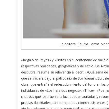
La editora Claudia Torras Mend
«Regalo de Reyes» y «Notas en el centenario de Vallejo
respectivas realidades, geográficas y de estilo. De Alf
descubre, resume su relevancia al decir: «¿Qué sería de
que se iniciara bajo el patrocinio de Sor Juana?». Su cel
obra, que entraña el redescubrimiento del tono en las p
individuales de «Los heraldos negros», «Trilce», «Poem
motivos que los traen a la luz, quedan aunadas y resum
propias dualidades, tan combatidas como resistentes […
No le podemos quitar a su vanguardismo su modernismo 