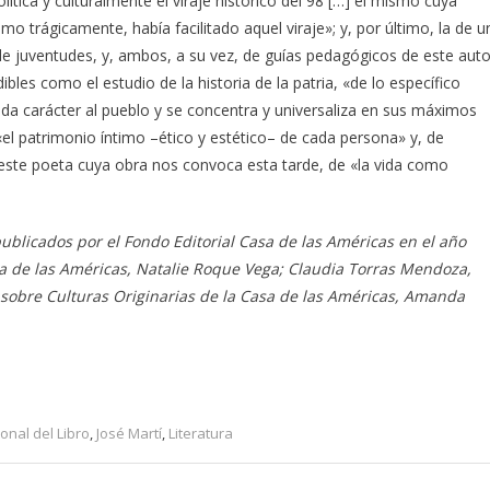
ítica y culturalmente el viraje histórico del 98 […] el mismo cuya
o trágicamente, había facilitado aquel viraje»; y, por último, la de u
e juventudes, y, ambos, a su vez, de guías pedagógicos de este auto
bles como el estudio de la historia de la patria, «de lo específico
da carácter al pueblo y se concentra y universaliza en sus máximos
el patrimonio íntimo –ético y estético– de cada persona» y, de
e este poeta cuya obra nos convoca esta tarde, de «la vida como
publicados por el Fondo Editorial Casa de las Américas en el año
sa de las Américas, Natalie Roque Vega; Claudia Torras Mendoza,
 sobre Culturas Originarias de la Casa de las Américas, Amanda
ional del Libro
,
José Martí
,
Literatura