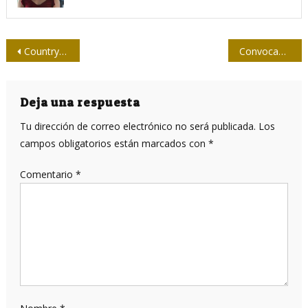
Navegación
Country noir, realismo puro y duro
Convocan a Ciclo de Conferencias sobre Semiótica y Estudios Textuales
de
entradas
Deja una respuesta
Tu dirección de correo electrónico no será publicada.
Los
campos obligatorios están marcados con
*
Comentario
*