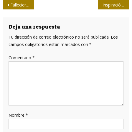
Navegación
Fallecieron 67 comunicadores a nivel mundial durante 2022
Inspiración
de
entradas
Deja una respuesta
Tu dirección de correo electrónico no será publicada.
Los
campos obligatorios están marcados con
*
Comentario
*
Nombre
*