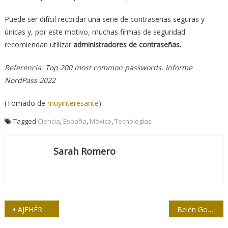
Puede ser difícil recordar una serie de contraseñas seguras y
únicas y, por este motivo, muchas firmas de seguridad
recomiendan utilizar
administradores de contraseñas.
Referencia: Top 200 most common passwords. Informe
NordPass 2022
(Tomado de
muyinteresante
)
Tagged
Ciencia
,
España
,
México
,
Tecnologías
Sarah Romero
Navegación
AJEHÉROES: Ramón Labañino (X)
Belén Gopegui: “Lo habitual es aceptar servidumbres para poder seguir viviendo”