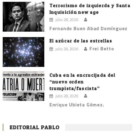
Terrorismo de izquierda y Santa
Inquisición new age
julio 28, 2026
Fernando Buen Abad Domínguez
El azúcar de las estrellas
Frei Betto
julio 28, 2026
Cuba en la encrucijada del
“nuevo orden
trumpista/fascista”
julio 28, 2026
Enrique Ubieta Gómez.
EDITORIAL PABLO