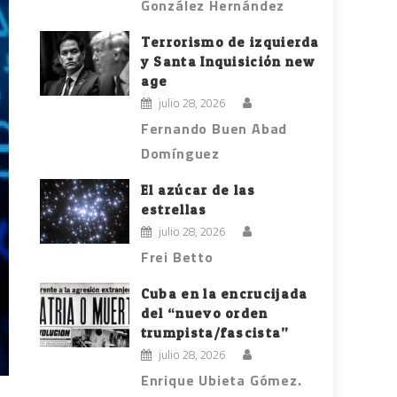
González Hernández
Terrorismo de izquierda
y Santa Inquisición new
age
julio 28, 2026
Fernando Buen Abad
Domínguez
El azúcar de las
estrellas
julio 28, 2026
Frei Betto
Cuba en la encrucijada
del “nuevo orden
trumpista/fascista”
julio 28, 2026
Enrique Ubieta Gómez.