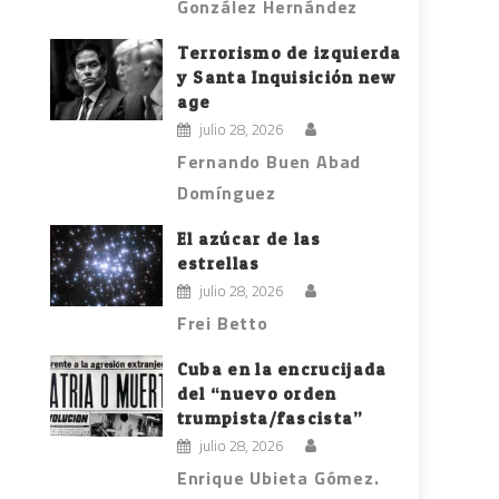
González Hernández
Terrorismo de izquierda
y Santa Inquisición new
age
julio 28, 2026
Fernando Buen Abad
Domínguez
El azúcar de las
estrellas
julio 28, 2026
Frei Betto
Cuba en la encrucijada
del “nuevo orden
trumpista/fascista”
julio 28, 2026
Enrique Ubieta Gómez.