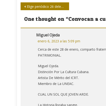
Navegación
Elige periódico 26 delegada directa al XI Congreso de la Upec
de
One thought on “
Convocan a cu
entradas
Miguel Ojeda
enero 6, 2023 a las 5:09 pm
Cerca de este 28 de enero, comparto frater
PATRIMONIAL.
Miguel Ojeda.
Distinción Por La Cultura Cubana.
Artista De Mérito del ICRT.
Miembro de La UNEAC.
CUAL UN SOL QUE JOVEN ARDE.
La Historia lloraba sangre,