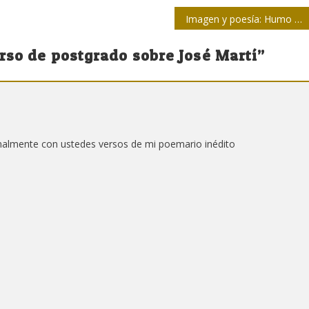
Imagen y poesía: Humo ritual
rso de postgrado sobre José Martí
”
nalmente con ustedes versos de mi poemario inédito