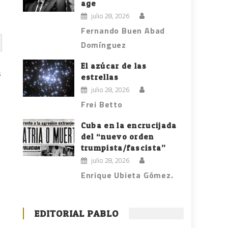
age
julio 28, 2026
Fernando Buen Abad
Domínguez
El azúcar de las
s
estrellas
julio 28, 2026
Frei Betto
Cuba en la encrucijada
del “nuevo orden
trumpista/fascista”
julio 28, 2026
Enrique Ubieta Gómez.
EDITORIAL PABLO