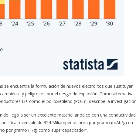
ías se encuentra la formulación de nuevos electrolitos que sustituyan
o ambiente y peligrosos por el riesgo de explosión. Como alternativa
ductores Li+ como el polioxietileno (POE)”, describe la investigación
enido llegó a ser un excelente material anódico con una conductividad
specífica reversible de 354 Miliamperios hora por gramo (mAh/g) en
amo por gramo (F/g) como supercapacitador”.