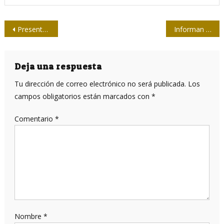
Navegación
Presentan ganadores del concurso de Periodismo Histórico 2022
Informan cambios para acceder a la carrera de Periodismo
de
entradas
Deja una respuesta
Tu dirección de correo electrónico no será publicada.
Los
campos obligatorios están marcados con
*
Comentario
*
Nombre
*