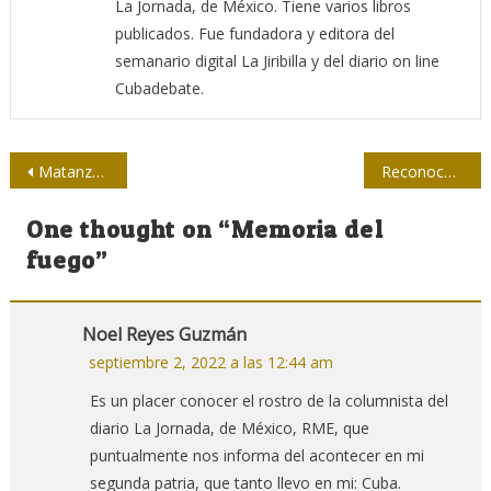
La Jornada, de México. Tiene varios libros
publicados. Fue fundadora y editora del
semanario digital La Jiribilla y del diario on line
Cubadebate.
Navegación
Matanzas: donde hubo fuego, comunicación queda
Reconocen a periodistas por la cobertura noticiosa en el incendio de Matanzas
de
One thought on “
Memoria del
entradas
fuego
”
Noel Reyes Guzmán
septiembre 2, 2022 a las 12:44 am
Es un placer conocer el rostro de la columnista del
diario La Jornada, de México, RME, que
puntualmente nos informa del acontecer en mi
segunda patria, que tanto llevo en mi: Cuba.