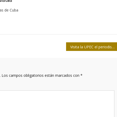
tas de Cuba
Visita la UPEC el periodista ugandés Kisimbo Ronex
.
Los campos obligatorios están marcados con
*