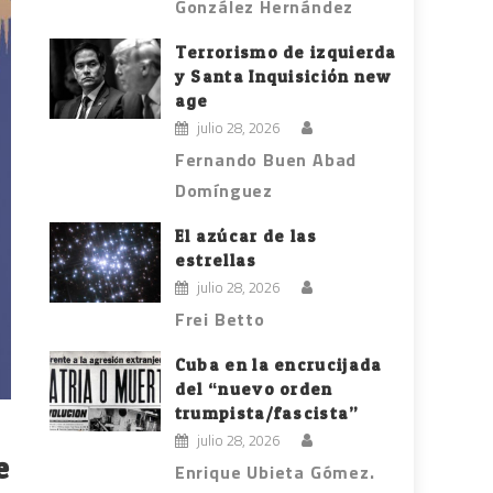
González Hernández
Terrorismo de izquierda
y Santa Inquisición new
age
julio 28, 2026
Fernando Buen Abad
Domínguez
El azúcar de las
estrellas
julio 28, 2026
Frei Betto
Cuba en la encrucijada
del “nuevo orden
trumpista/fascista”
julio 28, 2026
e
Enrique Ubieta Gómez.