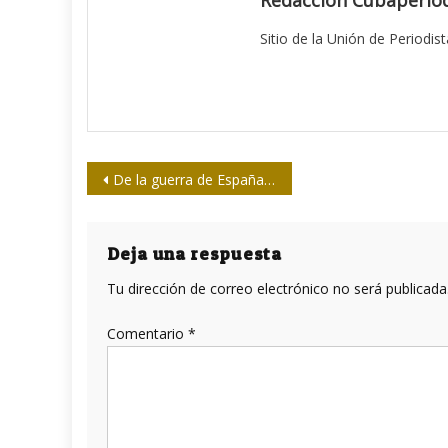
Sitio de la Unión de Periodis
Navegación
De la guerra de España a Girón: ¡Fandanguillo!
de
entradas
Deja una respuesta
Tu dirección de correo electrónico no será publicada
Comentario
*