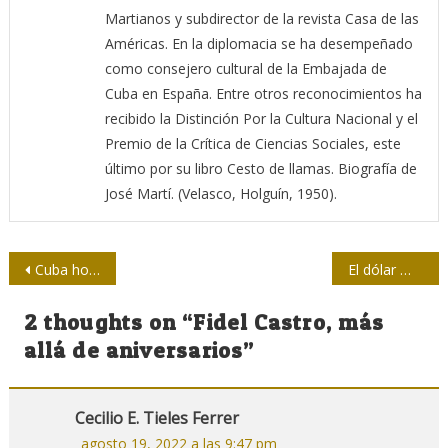
Martianos y subdirector de la revista Casa de las
Américas. En la diplomacia se ha desempeñado
como consejero cultural de la Embajada de
Cuba en España. Entre otros reconocimientos ha
recibido la Distinción Por la Cultura Nacional y el
Premio de la Crítica de Ciencias Sociales, este
último por su libro Cesto de llamas. Biografía de
José Martí. (Velasco, Holguín, 1950).
Navegación
Cuba honra
El dólar mediático: Un arma para la guerra económica contra Cuba.
de
2 thoughts on “
Fidel Castro, más
entradas
allá de aniversarios
”
Cecilio E. Tieles Ferrer
agosto 19, 2022 a las 9:47 pm