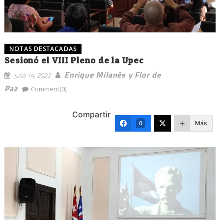
NOTAS DESTACADAS
Sesionó el VIII Pleno de la Upec
Enrique Milanés y Flor de
julio 14, 2022
Paz
Comment(0)
Compartir
Más
0