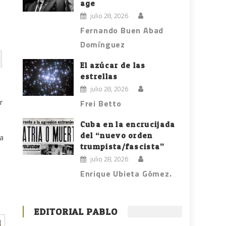
age
julio 28, 2026
Fernando Buen Abad
Domínguez
El azúcar de las
estrellas
julio 28, 2026
r
Frei Betto
Cuba en la encrucijada
del “nuevo orden
na
trumpista/fascista”
julio 28, 2026
Enrique Ubieta Gómez.
EDITORIAL PABLO