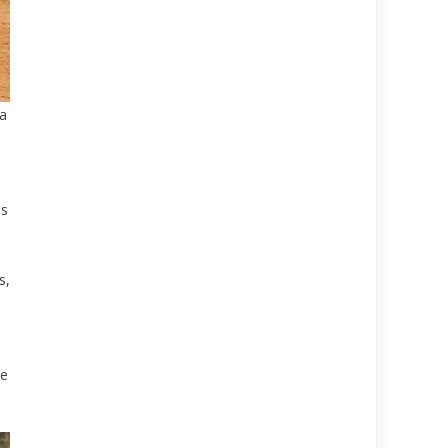
ra
os
s,
de