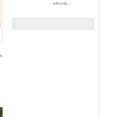
editorial,...
os