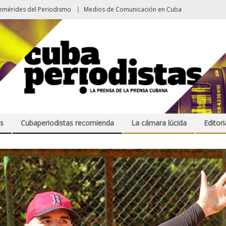
emérides del Periodismo
Medios de Comunicación en Cuba
s
Cubaperiodistas recomienda
La cámara lúcida
Editori