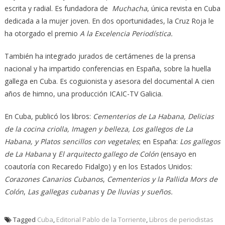
escrita y radial. Es fundadora de
Muchacha
, única revista en Cuba
dedicada a la mujer joven. En dos oportunidades, la Cruz Roja le
ha otorgado el premio
A la Excelencia Periodística.
También ha integrado jurados de certámenes de la prensa
nacional y ha impartido conferencias en España, sobre la huella
gallega en Cuba. Es coguionista y asesora del documental A cien
años de himno, una producción ICAIC-TV Galicia.
En Cuba, publicó los libros:
Cementerios de La Habana, Delicias
de la cocina criolla, Imagen y belleza, Los gallegos de La
Habana, y Platos sencillos con vegetales
; en España:
Los gallegos
de La Habana
y
El arquitecto gallego de Colón
(ensayo en
coautoría con Recaredo Fidalgo) y en los Estados Unidos:
Corazones Canarios Cubanos
,
Cementerios y la Pallida Mors de
Colón
,
Las gallegas cubanas
y
De lluvias y sueños.
Tagged
Cuba
,
Editorial Pablo de la Torriente
,
Libros de periodistas