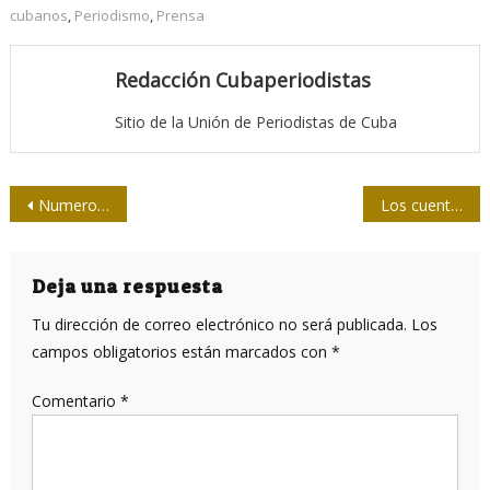
cubanos
,
Periodismo
,
Prensa
Redacción Cubaperiodistas
Sitio de la Unión de Periodistas de Cuba
Navegación
Numerosos detenidos por asesinato a periodistas en México
Los cuentos y cartas de Ángela Oramas
de
entradas
Deja una respuesta
Tu dirección de correo electrónico no será publicada.
Los
campos obligatorios están marcados con
*
Comentario
*