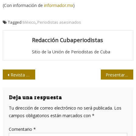
(Con información de
informador.mx
)
Tagged
México
,
Periodistas asesinados
Redacción Cubaperiodistas
Sitio de la Unión de Periodistas de Cuba
Navegación
Revista británica publica artículo científico sobre vacuna cubana Abdala
Presentarán en la Upec, “Cuentos y cartas al rey”
de
entradas
Deja una respuesta
Tu dirección de correo electrónico no será publicada.
Los
campos obligatorios están marcados con
*
Comentario
*