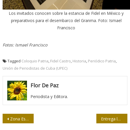
Los invitados conocen sobre la estancia de Fidel en México y
preparativos para el desembarco del Granma. Foto: Ismael
Francisco
Fotos: Ismael Francisco
Tagged
Coloquio Patria
,
Fidel Castro
,
Historia
,
Periódico Patria
,
Unión de Periodistas de Cuba (UPEC)
Flor De Paz
Periodista y Editora.
Navegación
Zona Especial del Mariel abre sus puertas a participantes en el Coloquio Patria
Entrega la Upec al Minsap reconocimiento El Héroe