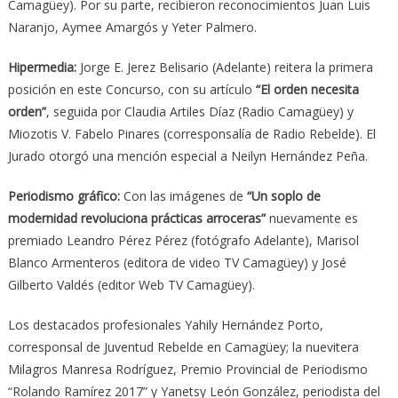
Camagüey). Por su parte, recibieron reconocimientos Juan Luis
Naranjo, Aymee Amargós y Yeter Palmero.
Hipermedia:
Jorge E. Jerez Belisario (Adelante) reitera la primera
posición en este Concurso, con su artículo
“El orden necesita
orden”
, seguida por Claudia Artiles Díaz (Radio Camagüey) y
Miozotis V. Fabelo Pinares (corresponsalía de Radio Rebelde). El
Jurado otorgó una mención especial a Neilyn Hernández Peña.
Periodismo gráfico:
Con las imágenes de
“Un soplo de
modernidad revoluciona prácticas arroceras”
nuevamente es
premiado Leandro Pérez Pérez (fotógrafo Adelante), Marisol
Blanco Armenteros (editora de video TV Camagüey) y José
Gilberto Valdés (editor Web TV Camagüey).
Los destacados profesionales Yahily Hernández Porto,
corresponsal de Juventud Rebelde en Camagüey; la nuevitera
Milagros Manresa Rodríguez, Premio Provincial de Periodismo
“Rolando Ramírez 2017” y Yanetsy León González, periodista del