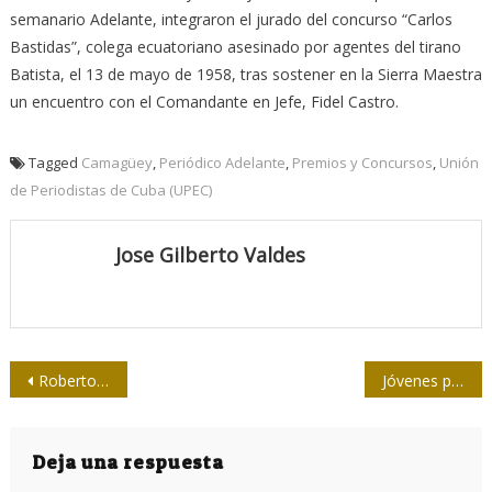
semanario Adelante, integraron el jurado del concurso “Carlos
Bastidas”, colega ecuatoriano asesinado por agentes del tirano
Batista, el 13 de mayo de 1958, tras sostener en la Sierra Maestra
un encuentro con el Comandante en Jefe, Fidel Castro.
Tagged
Camagüey
,
Periódico Adelante
,
Premios y Concursos
,
Unión
de Periodistas de Cuba (UPEC)
Jose Gilberto Valdes
Navegación
Roberto y el periodismo de la vida
Jóvenes periodistas dialogan en la Upec
de
entradas
Deja una respuesta