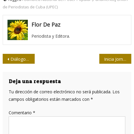
de Periodistas de Cuba (UPEC)
Flor De Paz
Periodista y Editora.
Navegación
Diálogos sobre el cine español contemporáneo
Inicia Jornada por el Día de la prensa cubana
de
entradas
Deja una respuesta
Tu dirección de correo electrónico no será publicada.
Los
campos obligatorios están marcados con
*
Comentario
*