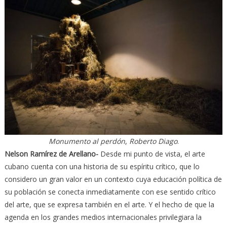
Monumento al perdón
,
Roberto Diago
.
Nelson Ramírez de Arellano-
Desde mi punto de vista, el arte
cubano cuenta con una historia de su espíritu crítico, que lo
considero un gran valor en un contexto cuya educación política de
su población se conecta inmediatamente con ese sentido crítico
del arte, que se expresa también en el arte. Y el hecho de que la
agenda en los grandes medios internacionales privilegiara la