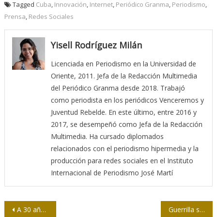
Tagged
Cuba
,
Innovación
,
Internet
,
Periódico Granma
,
Periodismo
,
Prensa
,
Redes Sociales
Yisell Rodríguez Milán
Licenciada en Periodismo en la Universidad de
Oriente, 2011. Jefa de la Redacción Multimedia
del Periódico Granma desde 2018. Trabajó
como periodista en los periódicos Venceremos y
Juventud Rebelde. En este último, entre 2016 y
2017, se desempeñó como Jefa de la Redacción
Multimedia. Ha cursado diplomados
relacionados con el periodismo hipermedia y la
producción para redes sociales en el Instituto
Internacional de Periodismo José Martí
Navegación
A 30 años de la desaparición de la Unión Soviética (II)
Guerrilla semiótica: La revolución de la comunicación por todos los medios