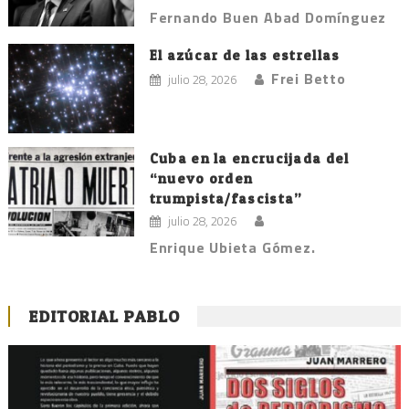
Fernando Buen Abad Domínguez
El azúcar de las estrellas
Frei Betto
julio 28, 2026
Cuba en la encrucijada del
“nuevo orden
trumpista/fascista”
julio 28, 2026
Enrique Ubieta Gómez.
EDITORIAL PABLO