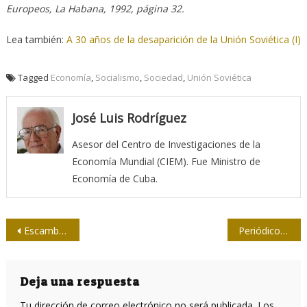
Europeos, La Habana, 1992, página 32.
Lea también:
A 30 años de la desaparición de la Unión Soviética (I)
Tagged
Economía
,
Socialismo
,
Sociedad
,
Unión Soviética
José Luis Rodríguez
Asesor del Centro de Investigaciones de la
Economía Mundial (CIEM). Fue Ministro de
Economía de Cuba.
Navegación
Escambray, 43 años después y el conjuro que nos cobija
Periódico Granma: audiencias, agenda y desafíos
de
entradas
Deja una respuesta
Tu dirección de correo electrónico no será publicada.
Los