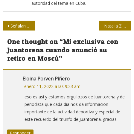
autoridad del tema en Cuba.
Navegación
Señalan a los ratones como el posible origen de ómicron
Natalia Zito: entre la verdad y la ficción
de
One thought on “
Mi exclusiva con
entradas
Juantorena cuando anunció su
retiro en Moscú
”
Eloina Porven Piñero
enero 11, 2022 a las 9:23 am
eso es asi y estamos orgullozos de Juantorena y del
periodista que cada dia nos da informacion
importante de la actividad deportiva y especial de
este recuerdo del triunfo de Juantorena. gracias
Responder