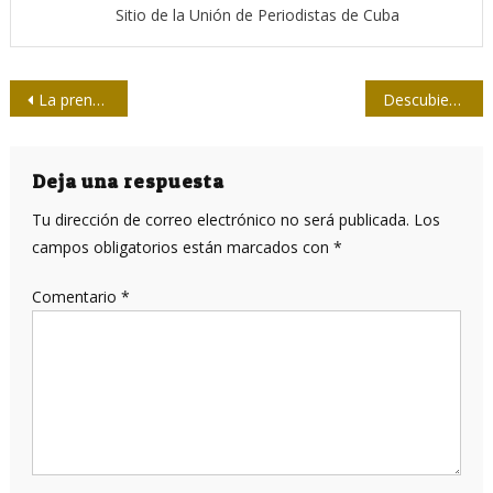
Sitio de la Unión de Periodistas de Cuba
Navegación
La prensa que no ve ni siente a Cuba
Descubierta en Suecia una nueva subvariante de ómicron
de
entradas
Deja una respuesta
Tu dirección de correo electrónico no será publicada.
Los
campos obligatorios están marcados con
*
Comentario
*