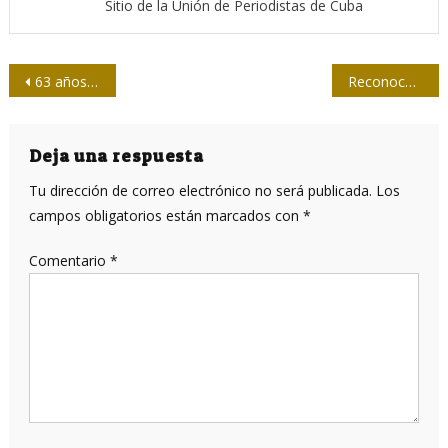
Sitio de la Unión de Periodistas de Cuba
Navegación
63 años y continúa ¡Adelante!
Reconoce OPS labor de Cuba en obtención de vacunas antiCovid-19
de
entradas
Deja una respuesta
Tu dirección de correo electrónico no será publicada.
Los
campos obligatorios están marcados con
*
Comentario
*