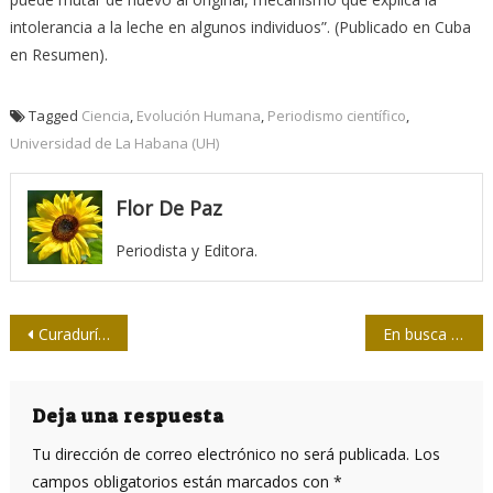
intolerancia a la leche en algunos individuos”. (Publicado en Cuba
en Resumen).
Tagged
Ciencia
,
Evolución Humana
,
Periodismo científico
,
Universidad de La Habana (UH)
Flor De Paz
Periodista y Editora.
Navegación
Curaduría periodística y reconstrucción del espacio público
En busca de un hombre culto
de
entradas
Deja una respuesta
Tu dirección de correo electrónico no será publicada.
Los
campos obligatorios están marcados con
*