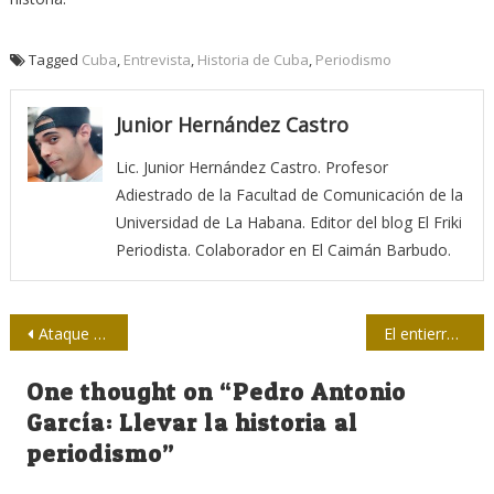
Tagged
Cuba
,
Entrevista
,
Historia de Cuba
,
Periodismo
Junior Hernández Castro
Lic. Junior Hernández Castro. Profesor
Adiestrado de la Facultad de Comunicación de la
Universidad de La Habana. Editor del blog El Friki
Periodista. Colaborador en El Caimán Barbudo.
Navegación
Ataque a la Obra Social de la UTPBA
El entierro de las utopías
de
One thought on “
Pedro Antonio
entradas
García: Llevar la historia al
periodismo
”