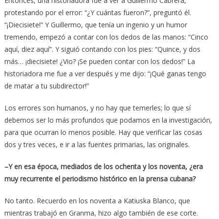
Entonces, una historiadora fue a ver a Guillermo Cabrera,
protestando por el error: “¿Y cuántas fueron?”, preguntó él.
“¡Diecisiete!” Y Guillermo, que tenía un ingenio y un humor
tremendo, empezó a contar con los dedos de las manos: “Cinco
aquí, diez aquí”. Y siguió contando con los pies: “Quince, y dos
más… ¡diecisiete! ¿Vio? ¡Se pueden contar con los dedos!” La
historiadora me fue a ver después y me dijo: “¡Qué ganas tengo
de matar a tu subdirector!”
Los errores son humanos, y no hay que temerles; lo que sí
debemos ser lo más profundos que podamos en la investigación,
para que ocurran lo menos posible. Hay que verificar las cosas
dos y tres veces, e ir a las fuentes primarias, las originales.
–Y en esa época, mediados de los ochenta y los noventa, ¿era
muy recurrente el periodismo histórico en la prensa cubana?
No tanto. Recuerdo en los noventa a Katiuska Blanco, que
mientras trabajó en Granma, hizo algo también de ese corte.