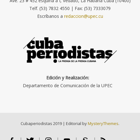
Ave. 23 # 452 esquina a I, Vedado, La Habana Cuba (10400)
Telf. (53) 7832 4550 | Fax: (53) 7333079
Escríbanos a
redaccion@upec.cu
Edición y Realización:
Departamento de Comunicación de la UPEC
Cubaperiodistas 2019
|
Editorial by
MysteryThemes
.