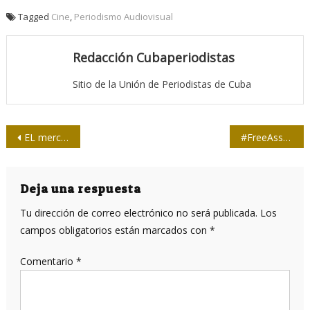
Tagged
Cine
,
Periodismo Audiovisual
Redacción Cubaperiodistas
Sitio de la Unión de Periodistas de Cuba
Navegación
EL mercenarismo político no podrá imperar en el periodismo
#FreeAssange en videoconferencia este lunes, por Cubaperiodistas
de
entradas
Deja una respuesta
Tu dirección de correo electrónico no será publicada.
Los
campos obligatorios están marcados con
*
Comentario
*