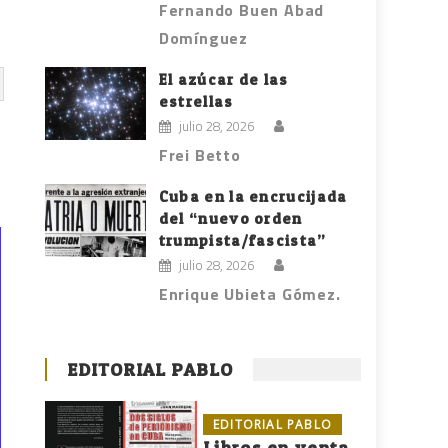
Fernando Buen Abad
Domínguez
El azúcar de las
estrellas
julio 28, 2026
Frei Betto
Cuba en la encrucijada
del “nuevo orden
trumpista/fascista”
julio 28, 2026
Enrique Ubieta Gómez.
EDITORIAL PABLO
EDITORIAL PABLO
Libros en venta