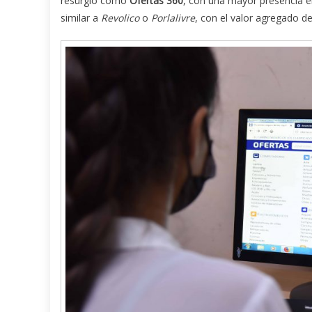
resurgió como
Ofertas 360
, con una mayor presencia en 
similar a
Revolico
o
Porlalivre
, con el valor agregado de