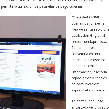
el espacio virtual. Este se transformó en un sitio de clasificados,
 permitir la utilización de pasarelas de pago cubanas.
“Con
Ofertas 360
queríamos romper la
idea de ser tan solo un
publicación dirigida al
sector cuentapropista.
Teníamos que
convertirla en una
marca, en un espacio
donde encontrar
información, asesoría,
capacitación y canales
de comunicación”,
expresó el subdirector.
Adianez Ojeda Lago,
encargada del proyecto