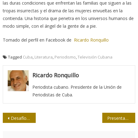
las duras condiciones que enfrentan las familias que siguen a las
tropas insurrectas y el drama de las mujeres envueltas en la
contienda. Una historia que penetra en los universos humanos de
modo simple, con el ángel de la gente de a pie.
Tomado del perfil en Facebook de
Ricardo Ronquillo
Tagged
Cuba
,
Literatura
,
Periodismo
,
Televisión Cubana
Ricardo Ronquillo
Periodista cubano. Presidente de la Unión de
Periodistas de Cuba.
Navegación
Desafíos para una agenda de superación post COVID
Presentan el libro Jorge Oller: Memorias de un fotorreportero
de