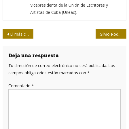
Vicepresidenta de la Unión de Escritores y
Artistas de Cuba (Uneac).
Navegación
El más cubano de los italianos
Silvio Rodríguez: Superar la erre de Revolución
de
entradas
Deja una respuesta
Tu dirección de correo electrónico no será publicada.
Los
campos obligatorios están marcados con
*
Comentario
*