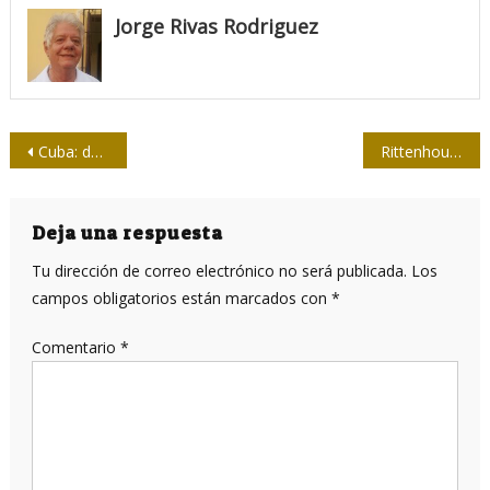
Jorge Rivas Rodriguez
Navegación
Cuba: de julio a noviembre
Rittenhouse y el racismo institucional
de
entradas
Deja una respuesta
Tu dirección de correo electrónico no será publicada.
Los
campos obligatorios están marcados con
*
Comentario
*