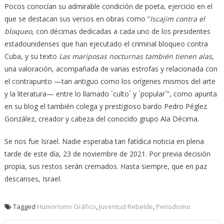
Pocos conocían su admirable condición de poeta, ejercicio en el
que se destacan sus versos en obras como “
Iscajim contra el
bloqueo
, con décimas dedicadas a cada uno de los presidentes
estadounidenses que han ejecutado el criminal bloqueo contra
Cuba, y su texto
Las mariposas nocturnas también tienen alas
,
una valoración, acompañada de varias estrofas y relacionada con
el contrapunto —tan antiguo como los orígenes mismos del arte
y la literatura— entre lo llamado ´culto´ y ´popular´”, como apunta
en su blog el también colega y prestigioso bardo Pedro Péglez
González, creador y cabeza del conocido grupo Ala Décima.
Se nos fue Israel. Nadie esperaba tan fatídica noticia en plena
tarde de este día, 23 de noviembre de 2021. Por previa decisión
propia, sus restos serán cremados. Hasta siempre, que en paz
descanses, Israel.
Tagged
Humorismo Gráfico
,
Juventud Rebelde
,
Periodismo