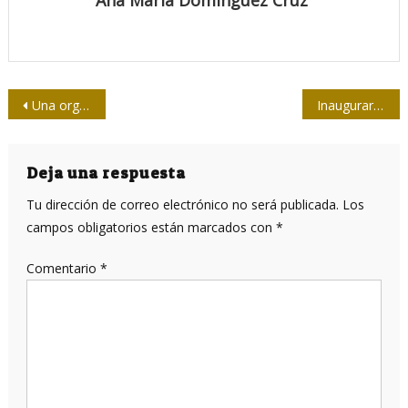
Ana María Domínguez Cruz
Navegación
Una organización como la AHS no envejece
Inaugurarán Expo colectiva virutal de artistas premiados en tiempos de Covid-19
de
entradas
Deja una respuesta
Tu dirección de correo electrónico no será publicada.
Los
campos obligatorios están marcados con
*
Comentario
*