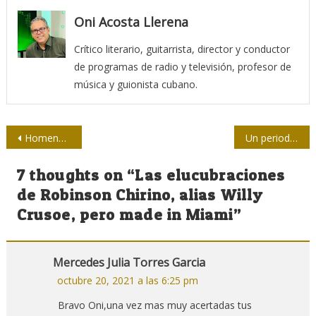
Oni Acosta Llerena
Crítico literario, guitarrista, director y conductor
de programas de radio y televisión, profesor de
música y guionista cubano.
Navegación
Homenaje a Retamar
Un periodismo científico con sello feminista
de
7 thoughts on “
Las elucubraciones
entradas
de Robinson Chirino, alias Willy
Crusoe, pero made in Miami
”
Mercedes Julia Torres Garcia
octubre 20, 2021 a las 6:25 pm
Bravo Oni,una vez mas muy acertadas tus