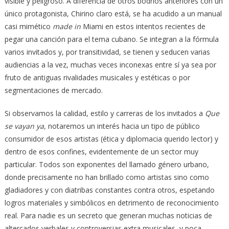
visible y peligroso. A diferencia de otros bodrios anteriores con un
único protagonista, Chirino claro está, se ha acudido a un manual
casi mimético
made in
Miami en estos intentos recientes de
pegar una canción para el tema cubano. Se integran a la fórmula
varios invitados y, por transitividad, se tienen y seducen varias
audiencias a la vez, muchas veces inconexas entre sí ya sea por
fruto de antiguas rivalidades musicales y estéticas o por
segmentaciones de mercado.
Si observamos la calidad, estilo y carreras de los invitados a
Que
se vayan ya,
notaremos un interés hacia un tipo de público
consumidor de esos artistas (ética y diplomacia querido lector) y
dentro de esos confines, evidentemente de un sector muy
particular. Todos son exponentes del llamado género urbano,
donde precisamente no han brillado como artistas sino como
gladiadores y con diatribas constantes contra otros, espetando
logros materiales y simbólicos en detrimento de reconocimiento
real. Para nadie es un secreto que generan muchas noticias de
altercados verbales y controversias extra musicales, y poca