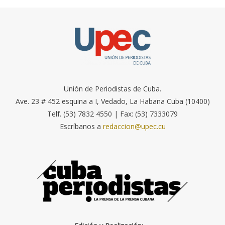
Unión de Periodistas de Cuba.
Ave. 23 # 452 esquina a I, Vedado, La Habana Cuba (10400)
Telf. (53) 7832 4550 | Fax: (53) 7333079
Escríbanos a
redaccion@upec.cu