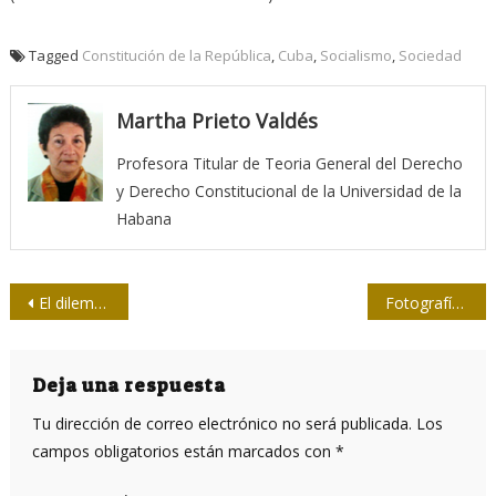
Tagged
Constitución de la República
,
Cuba
,
Socialismo
,
Sociedad
Martha Prieto Valdés
Profesora Titular de Teoria General del Derecho
y Derecho Constitucional de la Universidad de la
Habana
Navegación
El dilema amoroso del jefe de redacción
Fotografía de prensa, instantes decisivos de una época
de
entradas
Deja una respuesta
Tu dirección de correo electrónico no será publicada.
Los
campos obligatorios están marcados con
*