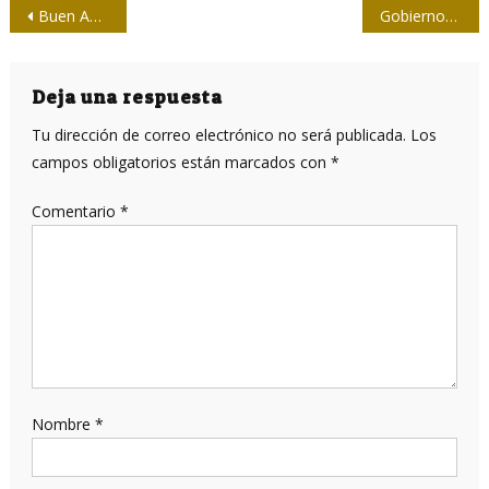
Navegación
Buen Abad y las claves para entender la semiótica comunicacional latinoamericana
Gobiernos de EE.UU. y su concepto de «libertad»
de
entradas
Deja una respuesta
Tu dirección de correo electrónico no será publicada.
Los
campos obligatorios están marcados con
*
Comentario
*
Nombre
*